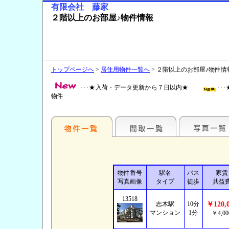
有限会社 藤家
２階以上のお部屋♪物件情報
トップページへ
>
居住用物件一覧へ
> ２階以上のお部屋♪物件情
･･･★入荷・データ更新から７日以内★
･
物件
物件番号
駅名
バス
家賃
写真画像
タイプ
徒歩
共益
13518
志木駅
10分
￥120,
マンション
1分
￥4,00