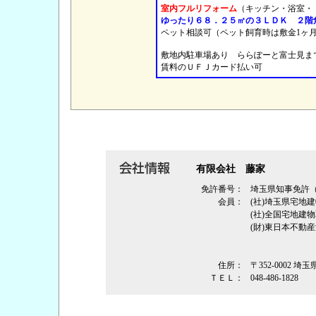
室内フルリフォーム
（キッチン・浴室・
ゆったり６８．２５㎡の３ＬＤＫ ２階
ペット相談可（ペット飼育時は敷金1
敷地内駐車場あり ららぽーと富士見
賃料のＵＦＪカード払い可
有限会社 藤家
免許番号：
埼玉県知事免許
会員：
(社)埼玉県宅地
(社)全国宅地建
(財)東日本不動
住所：
〒352-0002
ＴＥＬ：
048-486-1828