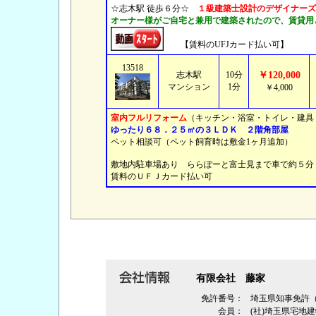
☆志木駅 徒歩６分☆
１級建築士設計のデザイナーズ
オーナー様がご自宅と兼用で建築されたので、賃貸用
【賃料のUFJカード払い可】
13518
志木駅
10分
￥120,000
マンション
1分
￥4,000
室内フルリフォーム
（キッチン・浴室・トイレ・建
ゆったり６８．２５㎡の３ＬＤＫ ２階角部屋
ペット相談可（ペット飼育時は敷金1ヶ月追加）
敷地内駐車場あり ららぽーと富士見まで車で約５
賃料のＵＦＪカード払い可
有限会社 藤家
免許番号：
埼玉県知事免許
会員：
(社)埼玉県宅地