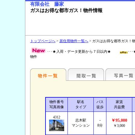
有限会社 藤家
ガスはお得な都市ガス！物件情報
トップページへ
>
居住用物件一覧へ
> ガスはお得な都市ガス！
･･･★入荷・データ更新から７日以内★
･
物件
物件番号
駅名
バス
家賃
写真画像
タイプ
徒歩
共益費
4312
志木駅
－
￥95,000
マンション
8分
￥3,000