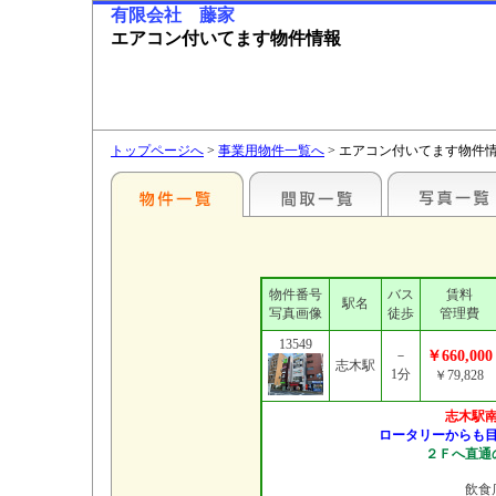
有限会社 藤家
エアコン付いてます物件情報
トップページへ
>
事業用物件一覧へ
> エアコン付いてます物件
物件番号
バス
賃料
駅名
写真画像
徒歩
管理費
13549
－
￥660,000
志木駅
1分
￥79,828
志木駅
ロータリーからも
２Ｆへ直通
飲