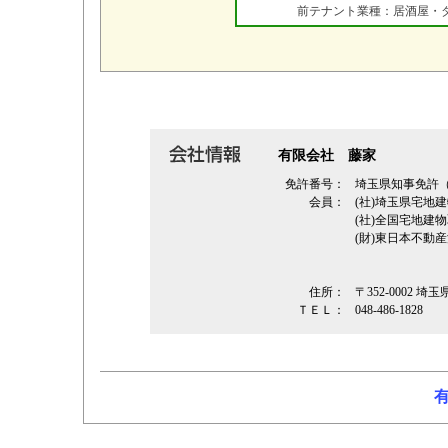
前テナント業種：居酒屋・ダ
有限会社 藤家
免許番号：
埼玉県知事免許
会員：
(社)埼玉県宅地
(社)全国宅地建
(財)東日本不動
住所：
〒352-0002
ＴＥＬ：
048-486-1828