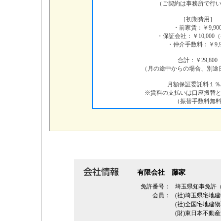
（ご契約は事務所で行
［初期費用］
・前家賃：￥9,90
・保証会社：￥10,000
・仲介手数料：￥9,9
合計：￥29,800
（月の途中からの場合、別途
月額保証委託料１％
※賃料の支払いは口座振替
（振替手数料無料
有限会社 藤家
免許番号：
埼玉県知事免許
会員：
(社)埼玉県宅地
(社)全国宅地建
(財)東日本不動