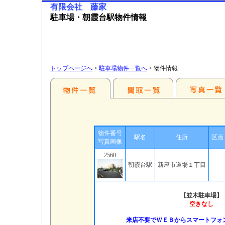
有限会社 藤家
駐車場・朝霞台駅物件情報
トップページへ
>
駐車場物件一覧へ
> 物件情報
物件番号
駅名
住所
区画
写真画像
2560
朝霞台駅
新座市道場１丁目
【並木駐車場】
空きなし
来店不要でＷＥＢからスマートフォ