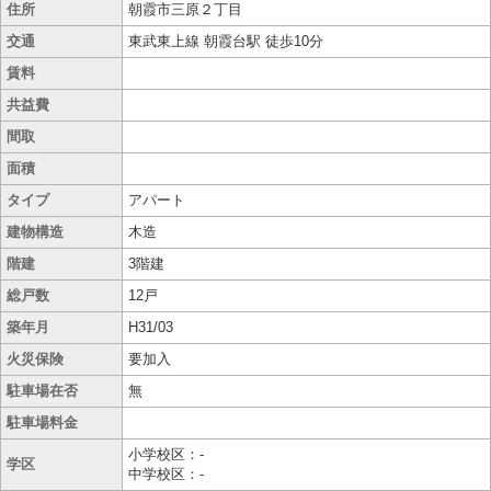
住所
朝霞市三原２丁目
交通
東武東上線 朝霞台駅 徒歩10分
賃料
共益費
間取
面積
タイプ
アパート
建物構造
木造
階建
3階建
総戸数
12戸
築年月
H31/03
火災保険
要加入
駐車場在否
無
駐車場料金
小学校区：-
学区
中学校区：-