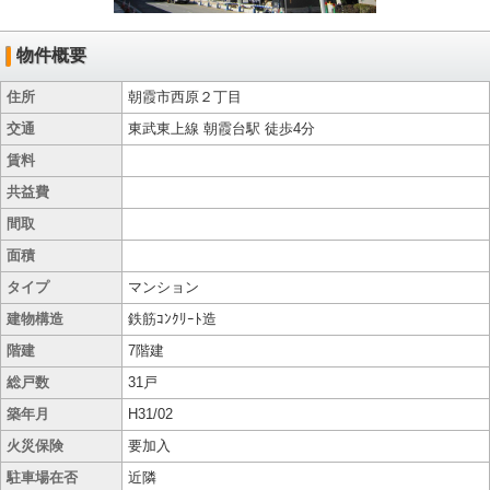
物件概要
住所
朝霞市西原２丁目
交通
東武東上線 朝霞台駅 徒歩4分
賃料
共益費
間取
面積
タイプ
マンション
建物構造
鉄筋ｺﾝｸﾘｰﾄ造
階建
7階建
総戸数
31戸
築年月
H31/02
火災保険
要加入
駐車場在否
近隣