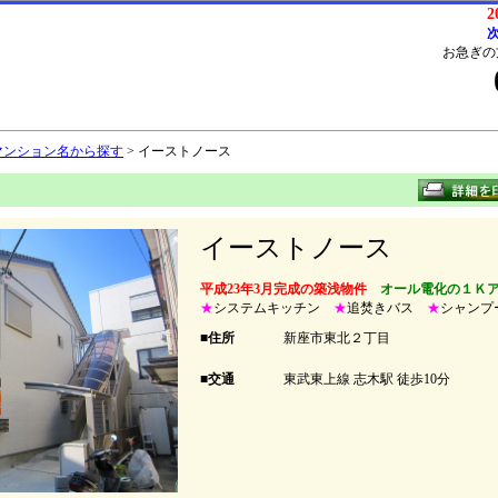
2
次
お急ぎの
マンション名から探す
> イーストノース
イーストノース
平成23年3月完成の築浅物件
オール電化の１Ｋ
★
システムキッチン
★
追焚きバス
★
シャンプ
■住所
新座市東北２丁目
■交通
東武東上線 志木駅 徒歩10分