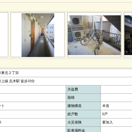
市東北２丁目
上線 志木駅 徒歩10分
共益費
面積
ート
建物構造
木造
総戸数
6戸
3
火災保険
要加入
駐車場料金