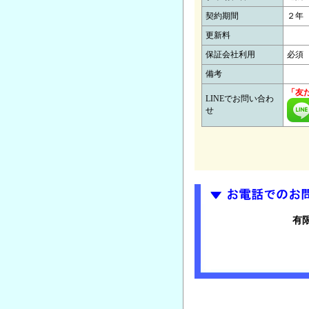
契約期間
２年
更新料
保証会社利用
必
備考
「友
LINEでお問い合わ
せ
有