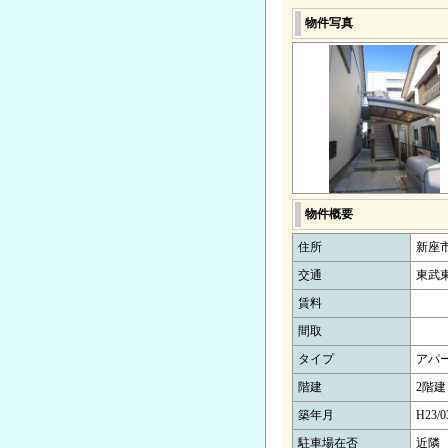
物件写真
物件概要
住所
新座
交通
東武東
賃料
間取
タイプ
アパ
階建
2階建
築年月
H23/0
駐車場在否
近隣