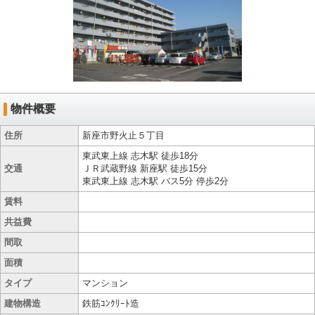
物件概要
住所
新座市野火止５丁目
東武東上線 志木駅 徒歩18分
交通
ＪＲ武蔵野線 新座駅 徒歩15分
東武東上線 志木駅 バス5分 停歩2分
賃料
共益費
間取
面積
タイプ
マンション
建物構造
鉄筋ｺﾝｸﾘｰﾄ造