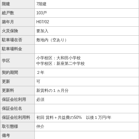
階建
7階建
総戸数
103戸
築年月
H07/02
火災保険
要加入
駐車場在否
敷地内（空あり）
駐車場料金
小学校区：大和田小学校
学区
中学校区：新座第二中学校
契約期間
２年
更新
可
更新料
新賃料の１ヵ月分
保証会社利用
必須
保証会社名
保証会社利用料
初回 賃料＋共益費の50% 以後１万円/年
取引態様
仲介
備考